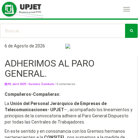
Toggl
navig
6 de Agosto de 2026
ADHERIMOS AL PARO
GENERAL.
09, abril 2025
/
Gustavo Zambuto
/
0 comentarios
Compañeros-Compañeras:
La
Unión del Personal Jerárquico de Empresas de
Telecomunicaciones- UPJET
– , acompañado los lineamientos y
principios de la convocatoria adhiere al Paro General Dispuesto
por todas las Centrales de Trabajadores.
En este sentido y en consonancia con los Gremios hermanos
pertenecientes a la
CONSITEL
, nos sumamos a la medida de