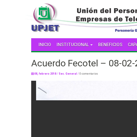
INICIO
INSTITUCIONAL
BENEFICIOS
CAP
Acuerdo Fecotel – 08-02
08, febrero 2018
/
Sec. General
/
0 comentarios