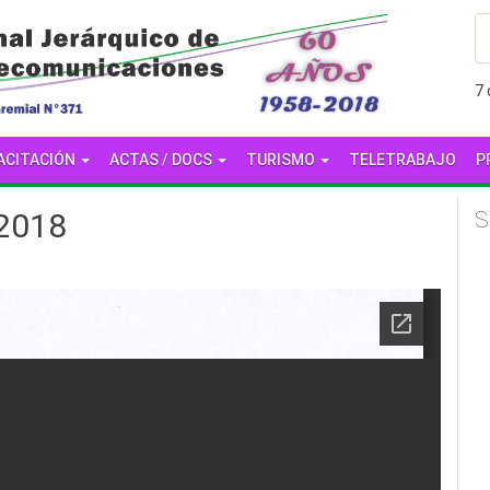
7
ACITACIÓN
ACTAS / DOCS
TURISMO
TELETRABAJO
P
-2018
S