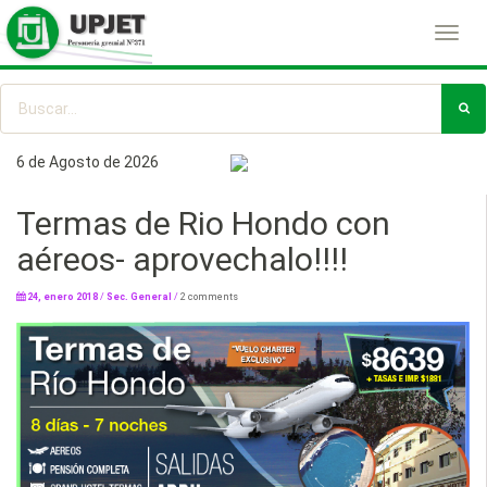
Toggl
navig
6 de Agosto de 2026
Termas de Rio Hondo con
aéreos- aprovechalo!!!!
24, enero 2018
/
Sec. General
/
2 comments