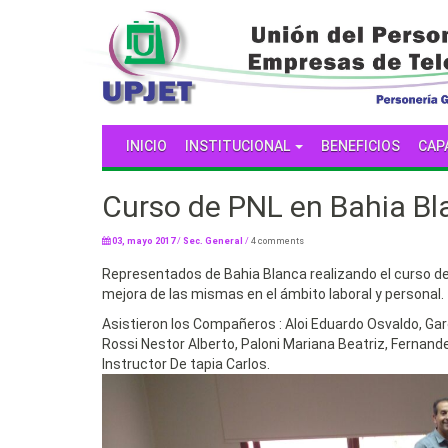
INICIO
INSTITUCIONAL
BENEFICIOS
CAP
Curso de PNL en Bahia Bl
03, mayo 2017
/
Sec. General
/
4 comments
Representados de Bahia Blanca realizando el curso d
mejora de las mismas en el ámbito laboral y personal.
Asistieron los Compañeros : Aloi Eduardo Osvaldo, Garci
Rossi Nestor Alberto, Paloni Mariana Beatriz, Fernan
Instructor De tapia Carlos.