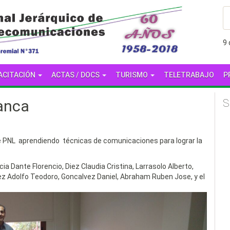
9
ACITACIÓN
ACTAS / DOCS
TURISMO
TELETRABAJO
P
anca
S
e PNL aprendiendo técnicas de comunicaciones para lograr la
a Dante Florencio, Diez Claudia Cristina, Larrasolo Alberto,
dez Adolfo Teodoro, Goncalvez Daniel, Abraham Ruben Jose, y el